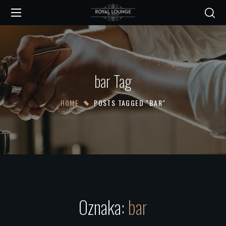
bar Tag
HOME
POSTS TAGGED "BAR"
Oznaka:
bar